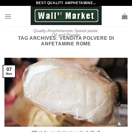
BEST QUALITY AMPHETAMINE...
Skip
to
content
Quality Amphetamine Speed paste,
Oil and Powder
TAG ARCHIVES:
VENDITA POLVERE DI
ANFETAMINE ROME
07
Nov