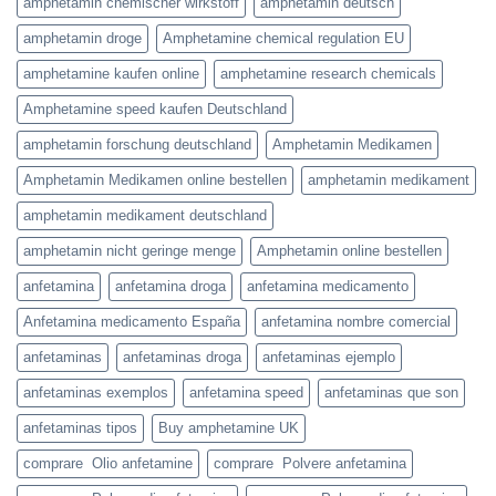
amphetamin chemischer wirkstoff
amphetamin deutsch
amphetamin droge
Amphetamine chemical regulation EU
amphetamine kaufen online
amphetamine research chemicals
Amphetamine speed kaufen Deutschland
amphetamin forschung deutschland
Amphetamin Medikamen
Amphetamin Medikamen online bestellen
amphetamin medikament
amphetamin medikament deutschland
amphetamin nicht geringe menge
Amphetamin online bestellen
anfetamina
anfetamina droga
anfetamina medicamento
Anfetamina medicamento España
anfetamina nombre comercial
anfetaminas
anfetaminas droga
anfetaminas ejemplo
anfetaminas exemplos
anfetamina speed
anfetaminas que son
anfetaminas tipos
Buy amphetamine UK
comprare Olio anfetamine
comprare Polvere anfetamina