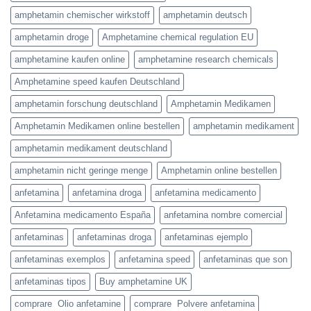
amphetamin chemischer wirkstoff
amphetamin deutsch
amphetamin droge
Amphetamine chemical regulation EU
amphetamine kaufen online
amphetamine research chemicals
Amphetamine speed kaufen Deutschland
amphetamin forschung deutschland
Amphetamin Medikamen
Amphetamin Medikamen online bestellen
amphetamin medikament
amphetamin medikament deutschland
amphetamin nicht geringe menge
Amphetamin online bestellen
anfetamina
anfetamina droga
anfetamina medicamento
Anfetamina medicamento España
anfetamina nombre comercial
anfetaminas
anfetaminas droga
anfetaminas ejemplo
anfetaminas exemplos
anfetamina speed
anfetaminas que son
anfetaminas tipos
Buy amphetamine UK
comprare Olio anfetamine
comprare Polvere anfetamina