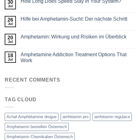
How Long Does Speed Stay in Your System?
30
Jul
Hilfe bei Amphetamin-Sucht: Der nächste Schritt
26
Jul
Amphetamin: Wirkung und Risiken im Überblick
20
Jul
Amphetamine Addiction Treatment Options That
18
Jul
Work
RECENT COMMENTS
TAG CLOUD
Achat Amphétamine drogue
amfetamin pro
amfetamin regulace
Amphetamin bestellen Österreich
Amphetamin Chemikalien Österreich