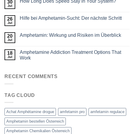
How Long Does Speed Stay in Your System?
30
Jul
Hilfe bei Amphetamin-Sucht: Der nächste Schritt
26
Jul
Amphetamin: Wirkung und Risiken im Überblick
20
Jul
Amphetamine Addiction Treatment Options That
18
Jul
Work
RECENT COMMENTS
TAG CLOUD
Achat Amphétamine drogue
amfetamin pro
amfetamin regulace
Amphetamin bestellen Österreich
Amphetamin Chemikalien Österreich