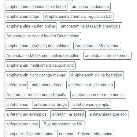
amphetamin chemischer wirkstoff
amphetamin deutsch
amphetamin droge
Amphetamine chemical regulation EU
amphetamine kaufen online
amphetamine research chemicals
Amphetamine speed kaufen Deutschland
amphetamin forschung deutschland
Amphetamin Medikamen
Amphetamin Medikamen online bestellen
amphetamin medikament
amphetamin medikament deutschland
amphetamin nicht geringe menge
Amphetamin online bestellen
anfetamina
anfetamina droga
anfetamina medicamento
Anfetamina medicamento España
anfetamina nombre comercial
anfetaminas
anfetaminas droga
anfetaminas ejemplo
anfetaminas exemplos
anfetamina speed
anfetaminas que son
anfetaminas tipos
Buy amphetamine UK
comprare Olio anfetamine
comprare Polvere anfetamina