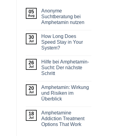
Anonyme
05
Aug
Suchtberatung bei
Amphetamin nutzen
How Long Does
30
Jul
Speed Stay in Your
System?
Hilfe bei Amphetamin-
26
Jul
Sucht: Der nächste
Schritt
Amphetamin: Wirkung
20
Jul
und Risiken im
Überblick
Amphetamine
18
Jul
Addiction Treatment
Options That Work