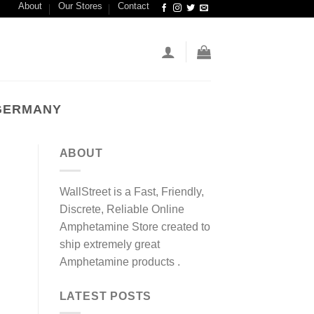
About
Our Stores
Contact
GERMANY
ABOUT
WallStreet is a Fast, Friendly,
Discrete, Reliable Online
Amphetamine Store created to
ship extremely great
Amphetamine products .
LATEST POSTS