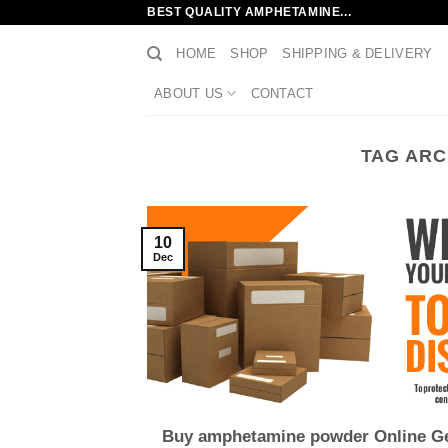
Skip
BEST QUALITY AMPHETAMINE...
to
HOME
SHOP
SHIPPING & DELIVERY
content
ABOUT US
CONTACT
TAG ARC
10
Dec
Buy amphetamine powder Online G