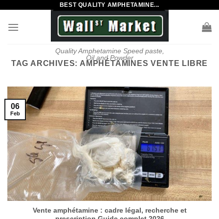
BEST QUALITY AMPHETAMINE...
Skip
to
content
Quality Amphetamine Speed paste,
Oil and Powder
TAG ARCHIVES:
AMPHÉTAMINES VENTE LIBRE
06
Feb
Vente amphétamine : cadre légal, recherche et
prescription Guide complet 2026