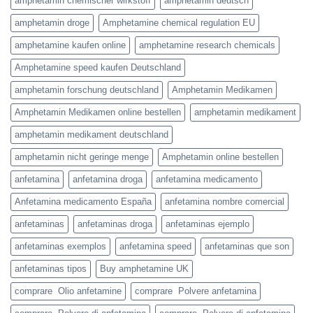
amphetamin chemischer wirkstoff
amphetamin deutsch
amphetamin droge
Amphetamine chemical regulation EU
amphetamine kaufen online
amphetamine research chemicals
Amphetamine speed kaufen Deutschland
amphetamin forschung deutschland
Amphetamin Medikamen
Amphetamin Medikamen online bestellen
amphetamin medikament
amphetamin medikament deutschland
amphetamin nicht geringe menge
Amphetamin online bestellen
anfetamina
anfetamina droga
anfetamina medicamento
Anfetamina medicamento España
anfetamina nombre comercial
anfetaminas
anfetaminas droga
anfetaminas ejemplo
anfetaminas exemplos
anfetamina speed
anfetaminas que son
anfetaminas tipos
Buy amphetamine UK
comprare Olio anfetamine
comprare Polvere anfetamina