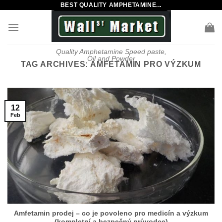
BEST QUALITY AMPHETAMINE...
Skip
to
content
Quality Amphetamine Speed paste,
Oil and Powder
TAG ARCHIVES:
AMFETAMIN PRO VÝZKUM
12
Feb
Amfetamin prodej – co je povoleno pro medicín a výzkum
(kompletní a bezpečný průvodce)